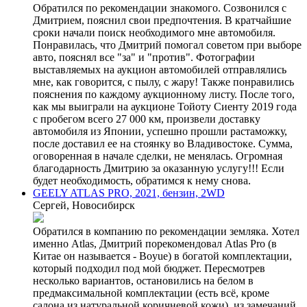
Обратился по рекомендации знакомого. Созвонился с
Дмитрием, пояснил свои предпочтения. В кратчайшие
сроки начали поиск необходимого мне автомобиля.
Понравилась, что Дмитрий помогал советом при выборе
авто, пояснял все "за" и "против". Фотографии
выставляемых на аукцион автомобилей отправлялись
мне, как говорится, с пылу, с жару! Также понравились
пояснения по каждому аукционному листу. После того,
как мы выиграли на аукционе Тойоту Сиенту 2019 года
с пробегом всего 27 000 км, произвели доставку
автомобиля из Японии, успешно прошли растаможку,
после доставил ее на стоянку во Владивостоке. Сумма,
оговоренная в начале сделки, не менялась. Огромная
благодарность Дмитрию за оказанную услугу!!! Если
будет необходимость, обратимся к нему снова.
GEELY ATLAS PRO, 2021, бензин, 2WD
Сергей, Новосибирск
Обратился в компанию по рекомендации земляка. Хотел
именно Atlas, Дмитрий порекомендовал Atlas Pro (в
Китае он называется - Boyue) в богатой комплектации,
который подходил под мой бюджет. Пересмотрев
несколько вариантов, остановились на белом в
предмаксимальной комплектации (есть всё, кроме
салона из натуральной коричневой кожи), из замечаний